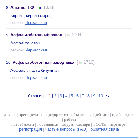
[
1933]
Альянс, ПФ
8.
Кирпич, кирпич-сырец
регион:
Черкасская
[
1704]
Асфальтобетонный завод
9.
Асфальтобетон
регион:
Черкасская
[
1716]
Асфальтобетонный завод гжкх
10.
Асфальт, паста битумная
регион:
Черкасская
Страницы:
1
|
2
|
3
|
4
|
5
|
6
|
7
|
8
|
9
|
10
главная
|
пресс-релизы
|
предприятия
|
объявления
|
рейтинг
|
прайс-строки
|
работа
потребности
|
поставщики
|
форум
|
словарь
|
ГОСТы
|
партнеры
регистрация
|
частые вопросы (FAQ)
|
обратная связь