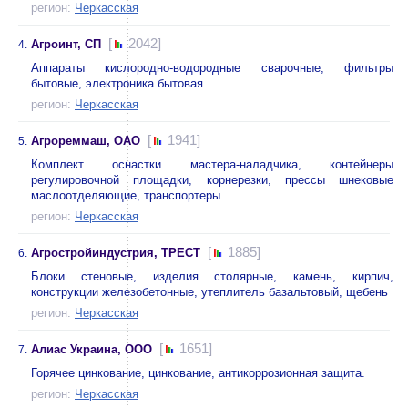
регион:
Черкасская
[
2042]
Агроинт, СП
4.
Аппараты кислородно-водородные сварочные, фильтры
бытовые, электроника бытовая
регион:
Черкасская
[
1941]
Агрореммаш, ОАО
5.
Комплект оснастки мастера-наладчика, контейнеры
регулировочной площадки, корнерезки, прессы шнековые
маслоотделяющие, транспортеры
регион:
Черкасская
[
1885]
Агростройиндустрия, ТРЕСТ
6.
Блоки стеновые, изделия столярные, камень, кирпич,
конструкции железобетонные, утеплитель базальтовый, щебень
регион:
Черкасская
[
1651]
Алиас Украина, ООО
7.
Горячее цинкование, цинкование, антикоррозионная защита.
регион:
Черкасская