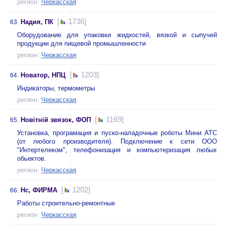
регион:
Черкасская
[
1736]
Надия, ПК
63.
Оборудование для упаковки жидкостей, вязкой и сыпучей
продукции для пищевой промышленности
регион:
Черкасская
[
1203]
Новатор, НПЦ
64.
Индикаторы, термометры
регион:
Черкасская
[
1169]
Новітній звязок, ФОП
65.
Установка, програмация и пуско-наладочные роботы Мини АТС
(от любого производителя). Подключение к сети ООО
"Интертелеком", телефонизация и компьютеризация любых
обьектов.
регион:
Черкасская
[
1202]
Нс, ФИРМА
66.
Работы строительно-ремонтные
регион:
Черкасская