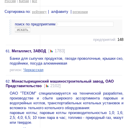
Россия
|
Китай
|
все
Сортировка по:
рейтингу
| алфавиту |
регионам
поиск по предприятиям
предприятий:
148
[
1783]
Металлист, ЗАВОД
61.
Банки для сыпучих продуктов, гвозди проволочные, крышки ско,
подойники, посуда алюминиевая
регион:
Черкасская
Монастырищенский машиностроительный завод, ОАО
62.
[
2102]
Представительство
ОАО "ТЕКОМ" специализируется на технической разработке,
производстве и сбыте широкого ассортимента паровых и
водогрейных котлов, транспортабельных котельных установок и
вспомога- тельного котельного оборудования:
паровые котлы; паровые котлы производительностью 1,0; 1,6;
2,5; 4,0; 6,5; 10 тонн пара в час; топливо - природный газ, мазут
или твердое.