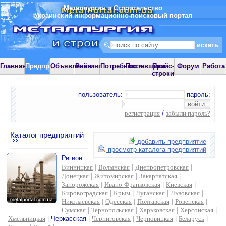
Металлургия и Строительство
Украинский информационно-поисковый портал
Главная
Предприятия
Объявления
Рейтинг
Потребности
Поставщики
Прайс-
Форум
Работа
строки
пользователь:
пароль:
регистрация
/
забыли пароль?
Каталог предприятий
добавить предприятие
просмотр каталога предприятий
Регион:
Винницкая
|
Волынская
|
Днепропетровская
|
Донецкая
|
Житомирская
|
Закарпатская
|
Запорожская
|
Ивано-Франковская
|
Киевская
|
Кировоградская
|
Крым
|
Луганская
|
Львовская
|
Николаевская
|
Одесская
|
Полтавская
|
Ровенская
|
Сумская
|
Тернопольская
|
Харьковская
|
Херсонская
|
Хмельницкая
|
Черкасская
|
Черниговская
|
Черновицкая
|
Беларусь
|