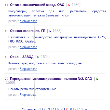
[
1592]
Оптико-механический завод, ОАО
67.
Инкубаторы, полотна для пил, рыхлители, средства
автоматизации, тележки бытовые, тяпки
регион:
Черкасская
[
1688]
Оризон-навигация, ГП
68.
Разработка и производство аппаратуры навигационной GPS,
ГЛОНАСС, Galileo.
регион:
Черкасская
[
1624]
Орион, ЗАВОД
69.
Компьютеры, подставки, столы, электроподдоны
регион:
Черкасская
[
Передвижная механизированная колонна №2, ОАО
70.
1566]
Работы ремонтно-строительные
регион:
Черкасская
Страницы:
1
|
2
|
3
|
4
|
5
|
6
|
7
|
8
|
9
|
10