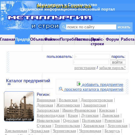
Металлургия и Строительство
Украинский информационно-поисковый портал
Главная
Предприятия
Объявления
Рейтинг
Потребности
Поставщики
Прайс-
Форум
Работа
строки
пользователь:
пароль:
регистрация
/
забыли пароль?
Каталог предприятий
добавить предприятие
просмотр каталога предприятий
Регион:
Винницкая
|
Волынская
|
Днепропетровская
|
Донецкая
|
Житомирская
|
Закарпатская
|
Запорожская
|
Ивано-Франковская
|
Киевская
|
Кировоградская
|
Крым
|
Луганская
|
Львовская
|
Николаевская
|
Одесская
|
Полтавская
|
Ровенская
|
Сумская
|
Тернопольская
|
Харьковская
|
Херсонская
|
Хмельницкая
|
Черкасская
|
Черниговская
|
Черновицкая
|
Беларусь
|