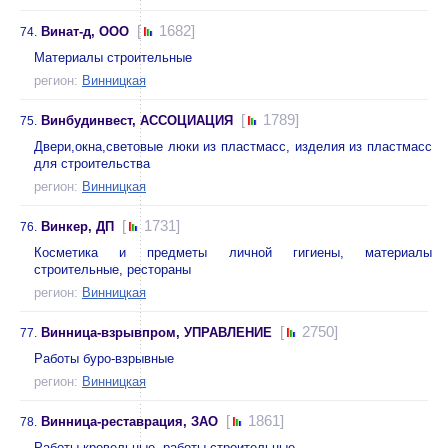
[
1682]
Винат-д, ООО
74.
Материалы строительные
регион:
Винницкая
[
1789]
Винбудинвест, АССОЦИАЦИЯ
75.
Двери,окна,световые люки из пластмасс, изделия из пластмасс
для строительства
регион:
Винницкая
[
1731]
Винкер, ДП
76.
Косметика и предметы личной гигиены, материалы
строительные, рестораны
регион:
Винницкая
[
2750]
Винница-взрывпром, УПРАВЛЕНИЕ
77.
Работы буро-взрывные
регион:
Винницкая
[
1861]
Винница-реставрация, ЗАО
78.
Работы кровельные, работы строительные