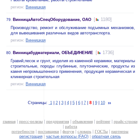
регион:
Винницкая
[
1180]
ВинницаАвтоСпецОборудование, ОАО
79.
Производство, ремонт и обслуживание подъемных механизмов,
для вывешивания различных видов автотранспорта.
регион:
Винницкая
[
1736]
Винницабудматериали, ОБЪЕДИНЕНИЕ
80.
Гравий,песок и грунт, изделия из каменной керамики, материалы
строительные, породы глубинные, плутонические, продукты из
камня непромышленного применения, продукция керамическая и
клинкерная строительная
регион:
Винницкая
Страницы:
1
|
2
|
3
|
4
|
5
|
6
|
7
|
8
|
9
|
10
главная
|
пресс-релизы
|
предприятия
|
объявления
|
рейтинг
|
прайс-строки
|
работа
потребности
|
поставщики
|
форум
|
словарь
|
ГОСТы
|
партнеры
регистрация
|
частые вопросы (FAQ)
|
обратная связь