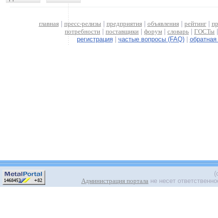
главная
|
пресс-релизы
|
предприятия
|
объявления
|
рейтинг
|
пр
потребности
|
поставщики
|
форум
|
словарь
|
ГОСТы
регистрация
|
частые вопросы (FAQ)
|
обратная
(
Администрация портала
не несет ответственно