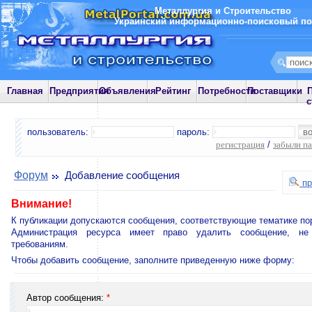
Металлургия и Строительство
Украинский информационно-поисковый по
Главная
Предприятия
Объявления
Рейтинг
Потребности
Поставщики
П
с
пользователь:
пароль:
регистрация
/
забыли п
Форум
Добавление сообщения
пр
Внимание!
К публикации допускаются сообщения, соответствующие тематике по
Администрация ресурса имеет право удалить сообщение, не
требованиям.
Чтобы добавить сообщение, заполните приведенную ниже форму:
Автор сообщения:
*