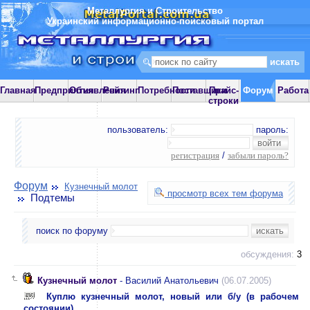
Металлургия и Строительство
Украинский информационно-поисковый портал
Главная
Предприятия
Объявления
Рейтинг
Потребности
Поставщики
Прайс-
Форум
Работа
строки
пользователь:
пароль:
регистрация
/
забыли пароль?
Форум
Кузнечный молот
просмотр всех тем форума
Подтемы
поиск по форуму
обсуждения:
3
Кузнечный молот
- Василий Анатольевич
(06.07.2005)
Куплю кузнечный молот, новый или б/у (в рабочем
состоянии)