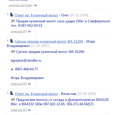
создать подтему
Ответ на: Кузнечный молот
- Олег
(07.02.2009)
Продам кузнечный молот сила удара 150кг в Симферополе
тел: 8-067-652-50-53
ответов [0]
Срочно продам кузнечный молот МА 4129А
- Игорь
Владимирович
(12.10.2007)
Срочно продам кузнечный молот МА 4129А
egorplus@ramdler.ru
м. 8067-468-84-77
Игорь Владимирович
ответов [0]
Ответ на: Кузнечный молот
- Вячеслав
(23.08.2005)
Предлагаем молота со склада в Днепропетровске МА4129
80кг. и МА4132 160кг.097-922-12-65, 056-371-94-56(57)
ответов [0]