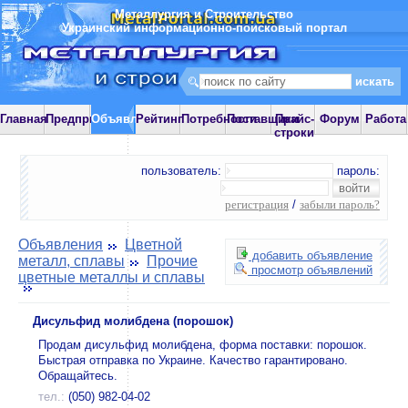
Металлургия и Строительство
Украинский информационно-поисковый портал
Главная
Предприятия
Объявления
Рейтинг
Потребности
Поставщики
Прайс-
Форум
Работа
строки
пользователь:
пароль:
регистрация
/
забыли пароль?
Объявления
Цветной
добавить объявление
металл, сплавы
Прочие
просмотр объявлений
цветные металлы и сплавы
Дисульфид молибдена (порошок)
Продам дисульфид молибдена, форма поставки: порошок.
Быстрая отправка по Украине. Качество гарантировано.
Обращайтесь.
тел.:
(050) 982-04-02