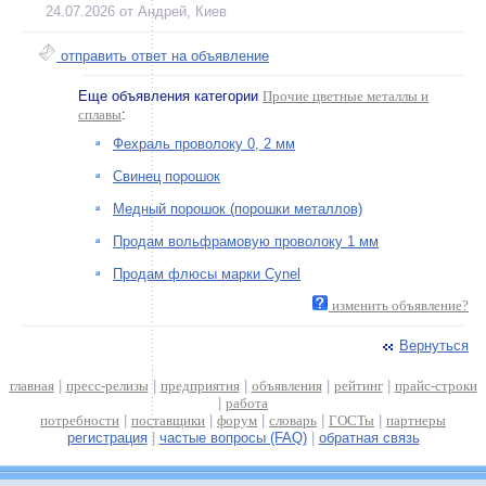
24.07.2026 от Андрей, Киев
отправить ответ на объявление
Еще объявления категории
Прочие цветные металлы и
сплавы
:
Фехраль проволоку 0, 2 мм
Свинец порошок
Медный порошок (порошки металлов)
Продам вольфрамовую проволоку 1 мм
Продам флюсы марки Cynel
изменить объявление?
Вернуться
главная
|
пресс-релизы
|
предприятия
|
объявления
|
рейтинг
|
прайс-строки
|
работа
потребности
|
поставщики
|
форум
|
словарь
|
ГОСТы
|
партнеры
регистрация
|
частые вопросы (FAQ)
|
обратная связь