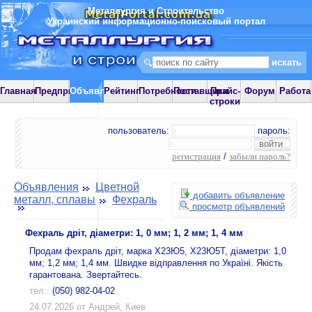
Металлургия и Строительство
Украинский информационно-поисковый портал
Главная
Предприятия
Объявления
Рейтинг
Потребности
Поставщики
Прайс-
Форум
Работа
строки
пользователь:
пароль:
регистрация
/
забыли пароль?
Объявления
Цветной
добавить объявление
металл, сплавы
Фехраль
просмотр объявлений
Фехраль дріт, діаметри: 1, 0 мм; 1, 2 мм; 1, 4 мм
Продам фехраль дріт, марка Х23Ю5, Х23Ю5Т, діаметри: 1,0
мм; 1,2 мм; 1,4 мм. Швидке відправлення по Україні. Якість
гарантована. Звертайтесь.
тел.:
(050) 982-04-02
24.07.2026 от Андрей, Киев