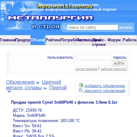
Металлургия и Строительство
Украинский информационно-поисковый портал
Главная
Предприятия
Объявления
Рейтинг
Потребности
Поставщики
Прайс-
Форум
Работа
строки
пользователь:
пароль:
регистрация
/
забыли пароль?
Объявления
Цветной
добавить объявление
металл, сплавы
Припой
просмотр объявлений
Продам припій Cynel Sn60Pb40 з флюсом 3.0мм 0.1кг
ДСТУ: 21930-76
Марка: Sn60Pb40
Температура плавлення: 183-190 °С
Вміст Sn: 59-61
Вміст Pb: 39-41
Флюс: SW26 flux 2,5%