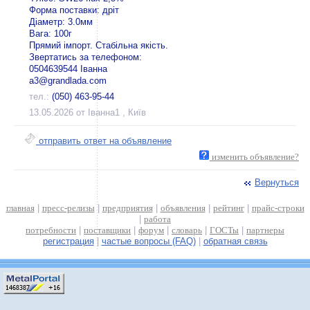
Форма поставки: дріт
Діаметр: 3.0мм
Вага: 100г
Прямий імпорт. Стабільна якість.
Звертатись за телефоном:
0504639544 Іванна
a3@grandlada.com
тел.:
(050) 463-95-44
13.05.2026 от Іванна1 , Київ
отправить ответ на объявление
изменить объявление?
Вернуться
главная
|
пресс-релизы
|
предприятия
|
объявления
|
рейтинг
|
прайс-строки
|
работа
потребности
|
поставщики
|
форум
|
словарь
|
ГОСТы
|
партнеры
регистрация
|
частые вопросы (FAQ)
|
обратная связь