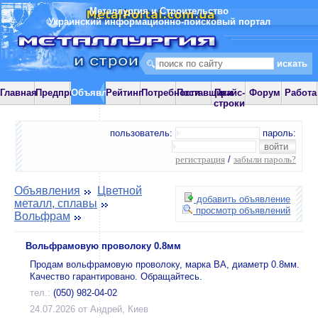
Металлургия и Строительство
Украинский информационно-поисковый портал
Главная
Предприятия
Объявления
Рейтинг
Потребности
Поставщики
Прайс-
Форум
Работа
строки
пользователь:
пароль:
регистрация
/
забыли пароль?
Объявления
Цветной
добавить объявление
металл, сплавы
просмотр объявлений
Вольфрам
Вольфрамовую проволоку 0.8мм
Продам вольфрамовую проволоку, марка ВА, диаметр 0.8мм.
Качество гарантировано. Обращайтесь.
тел.:
(050) 982-04-02
24.07.2026 от Андрей, Киев