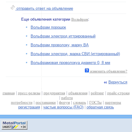
отправить ответ на объявление
Еще объявления категории
Вольфрам
:
Вольфрам порошок
Вольфрам электрод иттрированный
Вольфрам проволоку, марку ВА
Вольфрам электрод, марка СВИ (иттрированный)
Вольфрамовая проволокуа диаметр 0, 8 мм
изменить объявление?
Вернуться
главная
|
пресс-релизы
|
предприятия
|
объявления
|
рейтинг
|
прайс-строки
|
работа
потребности
|
поставщики
|
форум
|
словарь
|
ГОСТы
|
партнеры
регистрация
|
частые вопросы (FAQ)
|
обратная связь