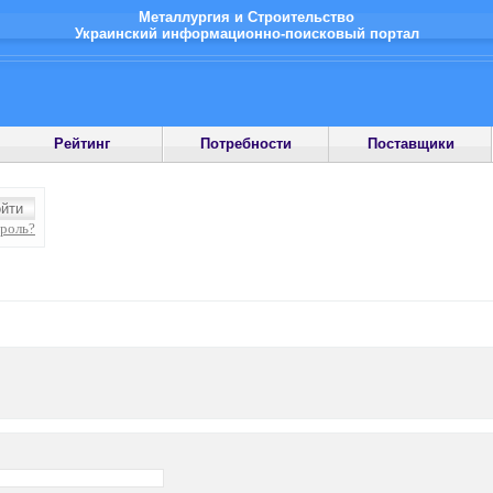
Металлургия и Строительство
Украинский информационно-поисковый портал
Рейтинг
Потребности
Поставщики
ароль?
: