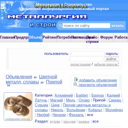
Металлургия и Строительство
Украинский информационно-поисковый портал
Главная
Предприятия
Объявления
Рейтинг
Потребности
Поставщики
Прайс-
Форум
Работа
строки
пользователь:
пароль:
регистрация
/
забыли пароль?
Объявления
Цветной
добавить объявление
металл, сплавы
Припой
просмотр объявлений
Категория:
Алюминий
|
Баббит
|
Бронза
|
Кадмий
|
Латунь
|
Магний
|
Медь
|
Олово
|
Припой
|
Свинец
|
Сурьма
|
Цинк
|
Прочие цветные металлы и
сплавы
|
Никель
|
Вольфрам
|
Кобальт
|
Молибден
|
Ниобий
|
Нихром
|
Фехраль
|
все
Раздел:
куплю
|
продам
|
разное
|
все