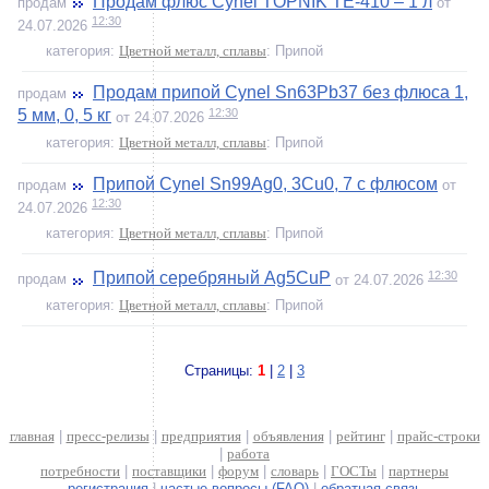
Продам флюс Cynel TOPNIK TE-410 – 1 л
продам
от
12:30
24.07.2026
категория:
Цветной металл, сплавы
: Припой
Продам припой Cynel Sn63Pb37 без флюса 1,
продам
12:30
5 мм, 0, 5 кг
от 24.07.2026
категория:
Цветной металл, сплавы
: Припой
Припой Cynel Sn99Ag0, 3Cu0, 7 с флюсом
продам
от
12:30
24.07.2026
категория:
Цветной металл, сплавы
: Припой
12:30
Припой серебряный Ag5CuP
продам
от 24.07.2026
категория:
Цветной металл, сплавы
: Припой
Страницы:
1
|
2
|
3
главная
|
пресс-релизы
|
предприятия
|
объявления
|
рейтинг
|
прайс-строки
|
работа
потребности
|
поставщики
|
форум
|
словарь
|
ГОСТы
|
партнеры
регистрация
|
частые вопросы (FAQ)
|
обратная связь