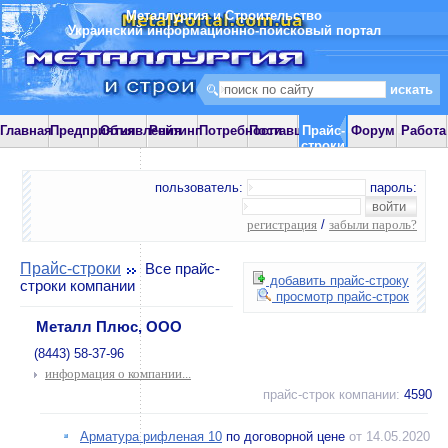
Металлургия и Строительство
Украинский информационно-поисковый портал
Главная
Предприятия
Объявления
Рейтинг
Потребности
Поставщики
Прайс-
Форум
Работа
строки
пользователь:
пароль:
регистрация
/
забыли пароль?
Прайс-строки
Все прайс-
добавить прайс-строку
строки компании
просмотр прайс-строк
Металл Плюс, ООО
(8443) 58-37-96
информация о компании...
прайс-строк компании:
4590
Арматура рифленая 10
по договорной цене
от 14.05.2020