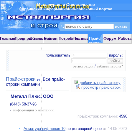
Металлургия и Строительство
Украинский информационно-поисковый портал
Главная
Предприятия
Объявления
Рейтинг
Потребности
Поставщики
Прайс-
Форум
Работа
строки
пользователь:
пароль:
регистрация
/
забыли пароль?
Прайс-строки
Все прайс-
добавить прайс-строку
строки компании
просмотр прайс-строк
Металл Плюс, ООО
(8443) 58-37-96
информация о компании...
прайс-строк компании:
4590
Арматура рифленая 10
по договорной цене
от 14.05.2020