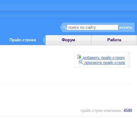
Прайс-строки
Форум
Работа
добавить прайс-строку
просмотр прайс-строк
прайс-строк компании:
4590