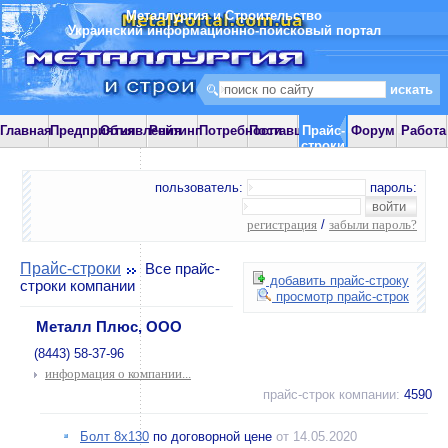
Металлургия и Строительство
Украинский информационно-поисковый портал
Главная
Предприятия
Объявления
Рейтинг
Потребности
Поставщики
Прайс-
Форум
Работа
строки
пользователь:
пароль:
регистрация
/
забыли пароль?
Прайс-строки
Все прайс-
добавить прайс-строку
строки компании
просмотр прайс-строк
Металл Плюс, ООО
(8443) 58-37-96
информация о компании...
прайс-строк компании:
4590
Болт 8х130
по договорной цене
от 14.05.2020