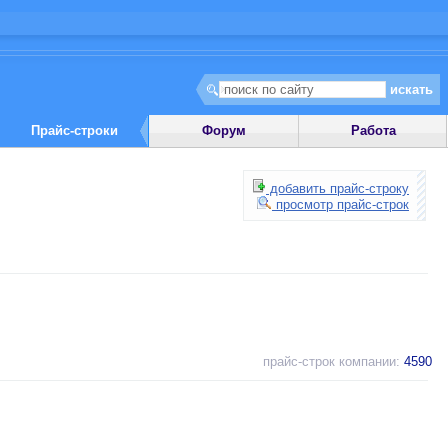
Прайс-строки
Форум
Работа
добавить прайс-строку
просмотр прайс-строк
прайс-строк компании:
4590