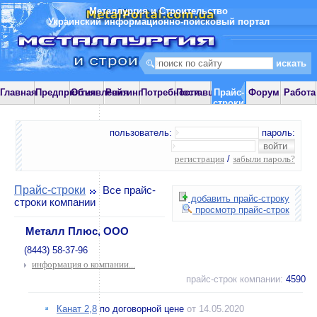
Металлургия и Строительство
Украинский информационно-поисковый портал
Главная
Предприятия
Объявления
Рейтинг
Потребности
Поставщики
Прайс-
Форум
Работа
строки
пользователь:
пароль:
регистрация
/
забыли пароль?
Прайс-строки
Все прайс-
добавить прайс-строку
строки компании
просмотр прайс-строк
Металл Плюс, ООО
(8443) 58-37-96
информация о компании...
прайс-строк компании:
4590
Канат 2,8
по договорной цене
от 14.05.2020