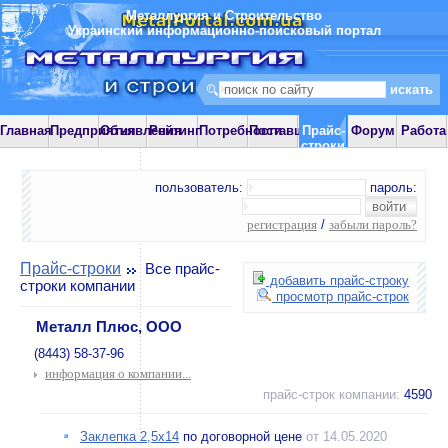
Металлургия и Строительство
Украинский информационно-поисковый портал
Главная
Предприятия
Объявления
Рейтинг
Потребности
Поставщики
Прайс-
Форум
Работа
строки
пользователь:
пароль:
регистрация
/
забыли пароль?
Прайс-строки
Все прайс-
добавить прайс-строку
строки компании
просмотр прайс-строк
Металл Плюс, ООО
(8443) 58-37-96
информация о компании...
прайс-строк компании:
4590
Заклепка 2,5х14
по договорной цене
от 14.05.2020