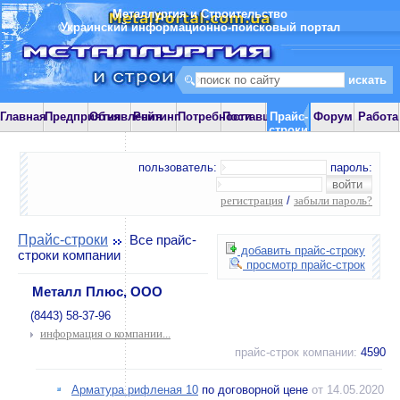
Металлургия и Строительство
Украинский информационно-поисковый портал
Главная
Предприятия
Объявления
Рейтинг
Потребности
Поставщики
Прайс-
Форум
Работа
строки
пользователь:
пароль:
регистрация
/
забыли пароль?
Прайс-строки
Все прайс-
добавить прайс-строку
строки компании
просмотр прайс-строк
Металл Плюс, ООО
(8443) 58-37-96
информация о компании...
прайс-строк компании:
4590
Арматура рифленая 10
по договорной цене
от 14.05.2020