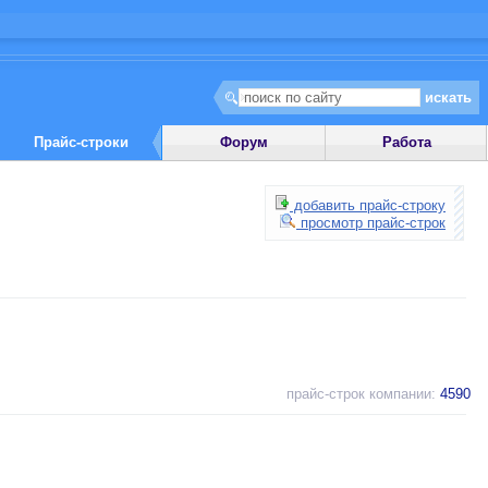
Прайс-строки
Форум
Работа
добавить прайс-строку
просмотр прайс-строк
прайс-строк компании:
4590