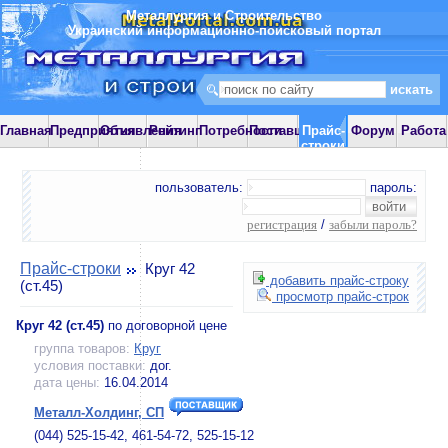
Металлургия и Строительство
Украинский информационно-поисковый портал
Главная
Предприятия
Объявления
Рейтинг
Потребности
Поставщики
Прайс-
Форум
Работа
строки
пользователь:
пароль:
регистрация
/
забыли пароль?
Прайс-строки
Круг 42
добавить прайс-строку
(ст.45)
просмотр прайс-строк
Круг 42 (ст.45)
по договорной цене
группа товаров:
Круг
условия поставки:
дог.
дата цены:
16.04.2014
Металл-Холдинг, СП
(044) 525-15-42, 461-54-72, 525-15-12