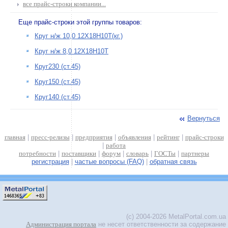
все прайс-строки компании...
Еще прайс-строки этой группы товаров:
Круг н/ж 10,0 12Х18Н10Т(кг.)
Круг н/ж 8,0 12Х18Н10Т
Круг230 (ст.45)
Круг150 (ст.45)
Круг140 (ст.45)
Вернуться
главная
|
пресс-релизы
|
предприятия
|
объявления
|
рейтинг
|
прайс-строки
|
работа
потребности
|
поставщики
|
форум
|
словарь
|
ГОСТы
|
партнеры
регистрация
|
частые вопросы (FAQ)
|
обратная связь
(c) 2004-2026 MetalPortal.com.ua
Администрация портала
не несет ответственности за содержание