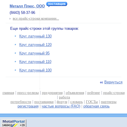
Металл Плюс, ООО
(8443) 58-37-96
все прайс-строки компании...
Еще прайс-строки этой группы товаров:
Круг латунный 130
Круг латунный 120
Круг латунный 95
Круг латунный 110
Круг латунный 100
Вернуться
главная
|
пресс-релизы
|
предприятия
|
объявления
|
рейтинг
|
прайс-строки
|
работа
потребности
|
поставщики
|
форум
|
словарь
|
ГОСТы
|
партнеры
регистрация
|
частые вопросы (FAQ)
|
обратная связь