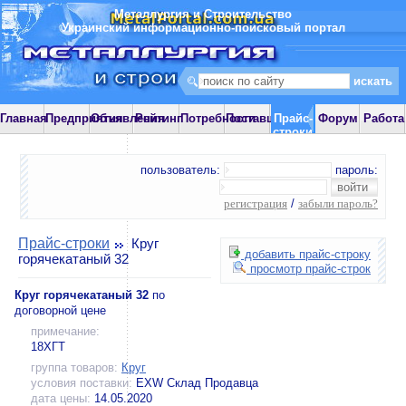
Металлургия и Строительство
Украинский информационно-поисковый портал
Главная
Предприятия
Объявления
Рейтинг
Потребности
Поставщики
Прайс-
Форум
Работа
строки
пользователь:
пароль:
регистрация
/
забыли пароль?
Прайс-строки
Круг
добавить прайс-строку
горячекатаный 32
просмотр прайс-строк
Круг горячекатаный 32
по
договорной цене
примечание:
18ХГТ
группа товаров:
Круг
условия поставки:
EXW Склад Продавца
дата цены:
14.05.2020