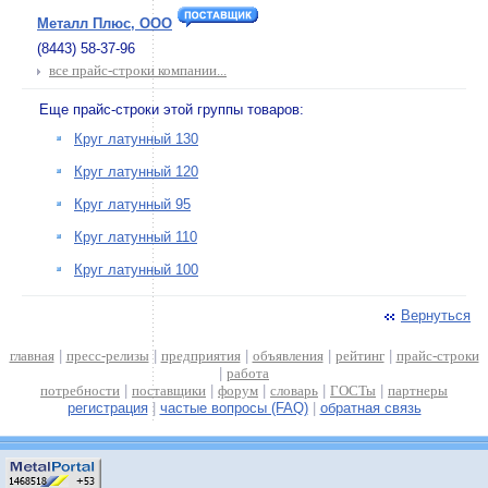
Металл Плюс, ООО
(8443) 58-37-96
все прайс-строки компании...
Еще прайс-строки этой группы товаров:
Круг латунный 130
Круг латунный 120
Круг латунный 95
Круг латунный 110
Круг латунный 100
Вернуться
главная
|
пресс-релизы
|
предприятия
|
объявления
|
рейтинг
|
прайс-строки
|
работа
потребности
|
поставщики
|
форум
|
словарь
|
ГОСТы
|
партнеры
регистрация
|
частые вопросы (FAQ)
|
обратная связь