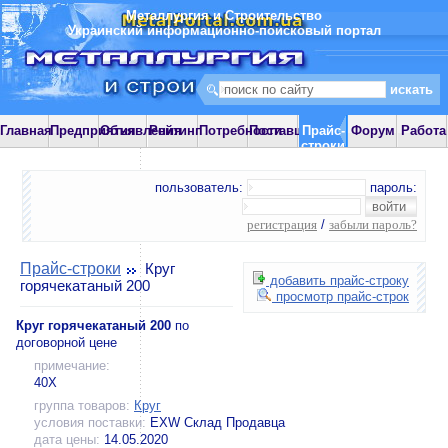
Металлургия и Строительство
Украинский информационно-поисковый портал
Главная
Предприятия
Объявления
Рейтинг
Потребности
Поставщики
Прайс-
Форум
Работа
строки
пользователь:
пароль:
регистрация
/
забыли пароль?
Прайс-строки
Круг
добавить прайс-строку
горячекатаный 200
просмотр прайс-строк
Круг горячекатаный 200
по
договорной цене
примечание:
40Х
группа товаров:
Круг
условия поставки:
EXW Склад Продавца
дата цены:
14.05.2020