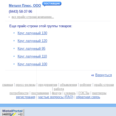
Металл Плюс, ООО
(8443) 58-37-96
все прайс-строки компании...
Еще прайс-строки этой группы товаров:
Круг латунный 130
Круг латунный 120
Круг латунный 95
Круг латунный 110
Круг латунный 100
Вернуться
главная
|
пресс-релизы
|
предприятия
|
объявления
|
рейтинг
|
прайс-строки
|
работа
потребности
|
поставщики
|
форум
|
словарь
|
ГОСТы
|
партнеры
регистрация
|
частые вопросы (FAQ)
|
обратная связь