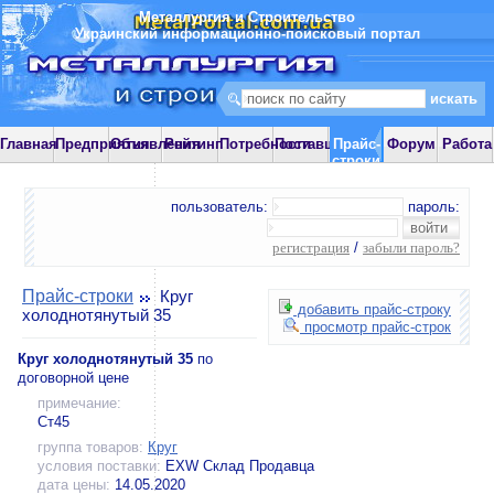
Металлургия и Строительство
Украинский информационно-поисковый портал
Главная
Предприятия
Объявления
Рейтинг
Потребности
Поставщики
Прайс-
Форум
Работа
строки
пользователь:
пароль:
регистрация
/
забыли пароль?
Прайс-строки
Круг
добавить прайс-строку
холоднотянутый 35
просмотр прайс-строк
Круг холоднотянутый 35
по
договорной цене
примечание:
Ст45
группа товаров:
Круг
условия поставки:
EXW Склад Продавца
дата цены:
14.05.2020