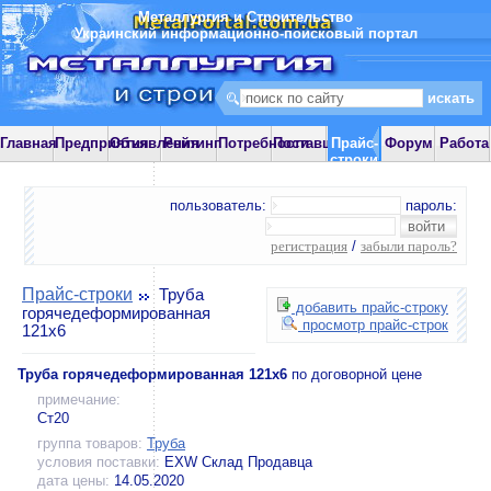
Металлургия и Строительство
Украинский информационно-поисковый портал
Главная
Предприятия
Объявления
Рейтинг
Потребности
Поставщики
Прайс-
Форум
Работа
строки
пользователь:
пароль:
регистрация
/
забыли пароль?
Прайс-строки
Труба
добавить прайс-строку
горячедеформированная
просмотр прайс-строк
121х6
Труба горячедеформированная 121х6
по договорной цене
примечание:
Ст20
группа товаров:
Труба
условия поставки:
EXW Склад Продавца
дата цены:
14.05.2020