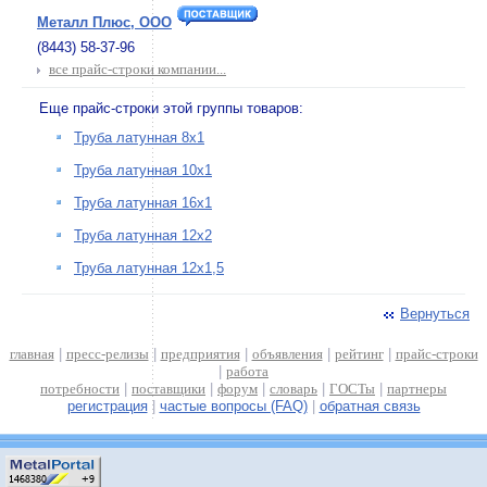
Металл Плюс, ООО
(8443) 58-37-96
все прайс-строки компании...
Еще прайс-строки этой группы товаров:
Труба латунная 8х1
Труба латунная 10х1
Труба латунная 16х1
Труба латунная 12х2
Труба латунная 12х1,5
Вернуться
главная
|
пресс-релизы
|
предприятия
|
объявления
|
рейтинг
|
прайс-строки
|
работа
потребности
|
поставщики
|
форум
|
словарь
|
ГОСТы
|
партнеры
регистрация
|
частые вопросы (FAQ)
|
обратная связь