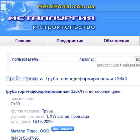
Главная
Предприятия
Объявления
пользователь:
пароль:
регистрация
/
забыли п
Прайс-строки
Труба горячедеформированная 133х4
Труба горячедеформированная 133х4
по договорной цене
примечание:
Ст20
группа товаров:
Труба
условия поставки:
EXW Склад Продавца
дата цены:
14.05.2020
Металл Плюс, ООО
(8443) 58-37-96