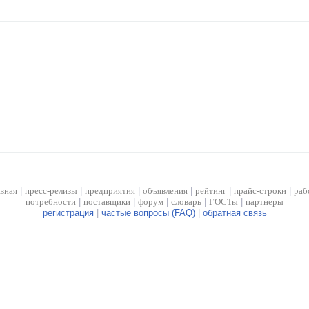
авная
|
пресс-релизы
|
предприятия
|
объявления
|
рейтинг
|
прайс-строки
|
раб
потребности
|
поставщики
|
форум
|
словарь
|
ГОСТы
|
партнеры
регистрация
|
частые вопросы (FAQ)
|
обратная связь