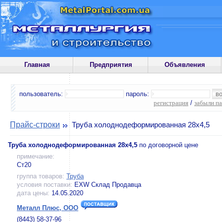
Главная
Предприятия
Объявления
пользователь:
пароль:
регистрация
/
забыли п
Прайс-строки
Труба холоднодеформированная 28х4,5
Труба холоднодеформированная 28х4,5
по договорной цене
примечание:
Ст20
группа товаров:
Труба
условия поставки:
EXW Склад Продавца
дата цены:
14.05.2020
Металл Плюс, ООО
(8443) 58-37-96