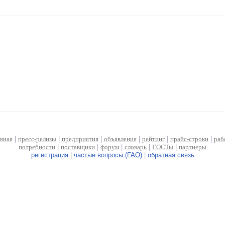
авная
|
пресс-релизы
|
предприятия
|
объявления
|
рейтинг
|
прайс-строки
|
раб
потребности
|
поставщики
|
форум
|
словарь
|
ГОСТы
|
партнеры
регистрация
|
частые вопросы (FAQ)
|
обратная связь