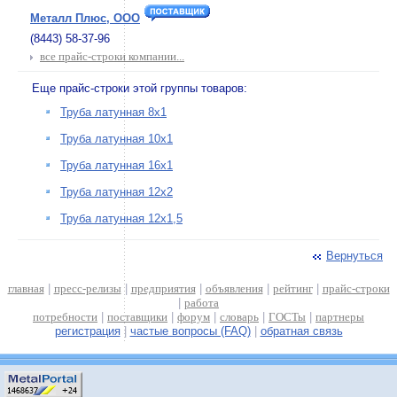
Металл Плюс, ООО
(8443) 58-37-96
все прайс-строки компании...
Еще прайс-строки этой группы товаров:
Труба латунная 8х1
Труба латунная 10х1
Труба латунная 16х1
Труба латунная 12х2
Труба латунная 12х1,5
Вернуться
главная
|
пресс-релизы
|
предприятия
|
объявления
|
рейтинг
|
прайс-строки
|
работа
потребности
|
поставщики
|
форум
|
словарь
|
ГОСТы
|
партнеры
регистрация
|
частые вопросы (FAQ)
|
обратная связь