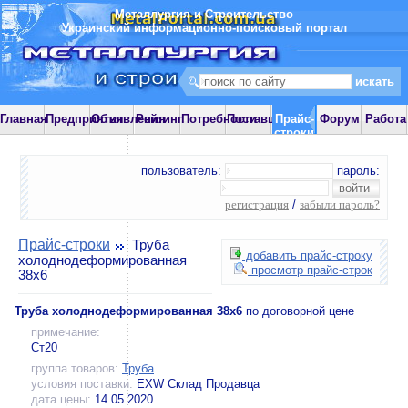
Металлургия и Строительство
Украинский информационно-поисковый портал
Главная
Предприятия
Объявления
Рейтинг
Потребности
Поставщики
Прайс-
Форум
Работа
строки
пользователь:
пароль:
регистрация
/
забыли пароль?
Прайс-строки
Труба
добавить прайс-строку
холоднодеформированная
просмотр прайс-строк
38х6
Труба холоднодеформированная 38х6
по договорной цене
примечание:
Ст20
группа товаров:
Труба
условия поставки:
EXW Склад Продавца
дата цены:
14.05.2020