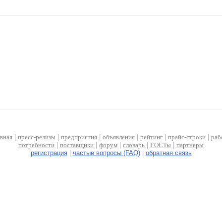
авная
|
пресс-релизы
|
предприятия
|
объявления
|
рейтинг
|
прайс-строки
|
раб
потребности
|
поставщики
|
форум
|
словарь
|
ГОСТы
|
партнеры
регистрация
|
частые вопросы (FAQ)
|
обратная связь