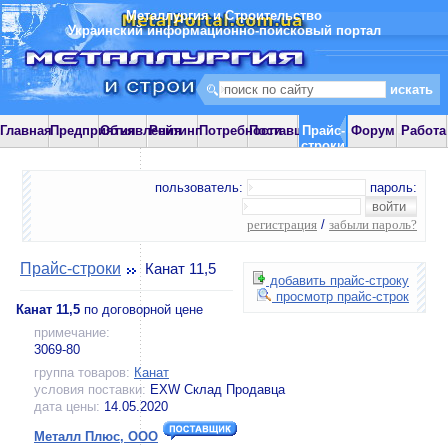
Металлургия и Строительство
Украинский информационно-поисковый портал
Главная
Предприятия
Объявления
Рейтинг
Потребности
Поставщики
Прайс-
Форум
Работа
строки
пользователь:
пароль:
регистрация
/
забыли пароль?
Прайс-строки
Канат 11,5
добавить прайс-строку
просмотр прайс-строк
Канат 11,5
по договорной цене
примечание:
3069-80
группа товаров:
Канат
условия поставки:
EXW Склад Продавца
дата цены:
14.05.2020
Металл Плюс, ООО