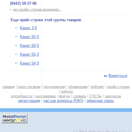
(8443) 58-37-96
все прайс-строки компании...
Еще прайс-строки этой группы товаров:
Канат 3,6
Канат 65,0
Канат 60,0
Канат 55,0
Канат 54,0
Вернуться
главная
|
пресс-релизы
|
предприятия
|
объявления
|
рейтинг
|
прайс-строки
|
работа
потребности
|
поставщики
|
форум
|
словарь
|
ГОСТы
|
партнеры
регистрация
|
частые вопросы (FAQ)
|
обратная связь