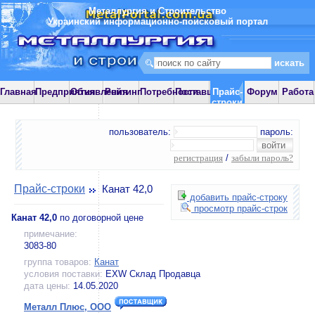
Металлургия и Строительство
Украинский информационно-поисковый портал
Главная
Предприятия
Объявления
Рейтинг
Потребности
Поставщики
Прайс-
Форум
Работа
строки
пользователь:
пароль:
регистрация
/
забыли пароль?
Прайс-строки
Канат 42,0
добавить прайс-строку
просмотр прайс-строк
Канат 42,0
по договорной цене
примечание:
3083-80
группа товаров:
Канат
условия поставки:
EXW Склад Продавца
дата цены:
14.05.2020
Металл Плюс, ООО