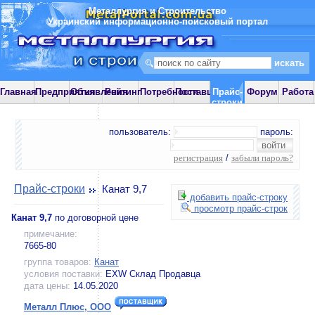
Металлургия и Строительство
Украинский информационно-поисковый портал
Главная
Предприятия
Объявления
Рейтинг
Потребности
Поставщики
Прайс-
Форум
Работа
строки
пользователь:
пароль:
регистрация
/
забыли пароль?
Прайс-строки
Канат 9,7
добавить прайс-строку
просмотр прайс-строк
Канат 9,7
по договорной цене
примечание:
7665-80
группа товаров:
Канат
условия поставки:
EXW Склад Продавца
дата цены:
14.05.2020
Металл Плюс, ООО