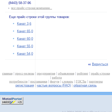
(8443) 58-37-96
все прайс-строки компании...
Еще прайс-строки этой группы товаров:
Канат 3,6
Канат 65,0
Канат 60,0
Канат 55,0
Канат 54,0
Вернуться
главная
|
пресс-релизы
|
предприятия
|
объявления
|
рейтинг
|
прайс-строки
|
работа
потребности
|
поставщики
|
форум
|
словарь
|
ГОСТы
|
партнеры
регистрация
|
частые вопросы (FAQ)
|
обратная связь