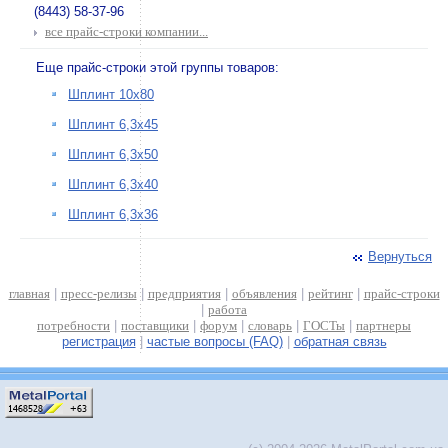
(8443) 58-37-96
все прайс-строки компании...
Еще прайс-строки этой группы товаров:
Шплинт 10х80
Шплинт 6,3х45
Шплинт 6,3х50
Шплинт 6,3х40
Шплинт 6,3х36
Вернуться
главная
|
пресс-релизы
|
предприятия
|
объявления
|
рейтинг
|
прайс-строки
|
работа
потребности
|
поставщики
|
форум
|
словарь
|
ГОСТы
|
партнеры
регистрация
|
частые вопросы (FAQ)
|
обратная связь