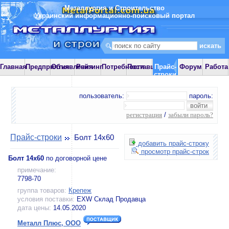
Металлургия и Строительство
Украинский информационно-поисковый портал
Главная
Предприятия
Объявления
Рейтинг
Потребности
Поставщики
Прайс-
Форум
Работа
строки
пользователь:
пароль:
регистрация
/
забыли пароль?
Прайс-строки
Болт 14х60
добавить прайс-строку
просмотр прайс-строк
Болт 14х60
по договорной цене
примечание:
7798-70
группа товаров:
Крепеж
условия поставки:
EXW Склад Продавца
дата цены:
14.05.2020
Металл Плюс, ООО