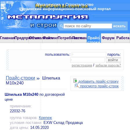
Металлургия и Строительство
Украинский информационно-поисковый портал
Главная
Предприятия
Объявления
Рейтинг
Потребности
Поставщики
Прайс-
Форум
Работа
строки
пользователь:
пароль:
регистрация
/
забыли пароль?
Прайс-строки
Шпилька
добавить прайс-строку
М10х240
просмотр прайс-строк
Шпилька М10х240
по договорной
цене
примечание:
22032-76
группа товаров:
Крепеж
условия поставки:
EXW Склад Продавца
дата цены:
14.05.2020