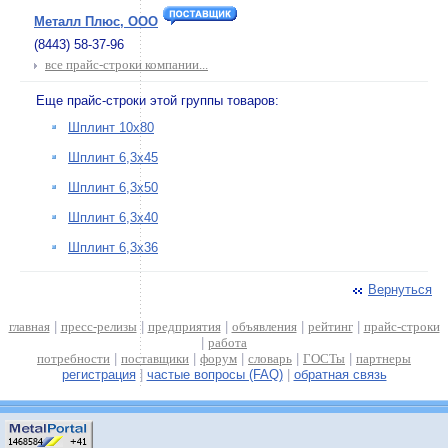
Металл Плюс, ООО
(8443) 58-37-96
все прайс-строки компании...
Еще прайс-строки этой группы товаров:
Шплинт 10х80
Шплинт 6,3х45
Шплинт 6,3х50
Шплинт 6,3х40
Шплинт 6,3х36
Вернуться
главная
|
пресс-релизы
|
предприятия
|
объявления
|
рейтинг
|
прайс-строки
|
работа
потребности
|
поставщики
|
форум
|
словарь
|
ГОСТы
|
партнеры
регистрация
|
частые вопросы (FAQ)
|
обратная связь