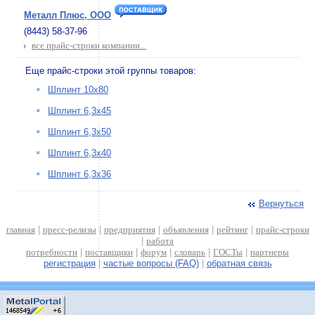
Металл Плюс, ООО
(8443) 58-37-96
все прайс-строки компании...
Еще прайс-строки этой группы товаров:
Шплинт 10х80
Шплинт 6,3х45
Шплинт 6,3х50
Шплинт 6,3х40
Шплинт 6,3х36
Вернуться
главная
|
пресс-релизы
|
предприятия
|
объявления
|
рейтинг
|
прайс-строки
|
работа
потребности
|
поставщики
|
форум
|
словарь
|
ГОСТы
|
партнеры
регистрация
|
частые вопросы (FAQ)
|
обратная связь