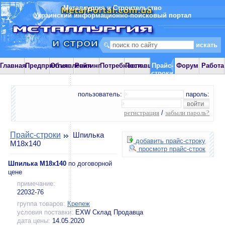
Металлургия и Строительство
Украинский информационно-поисковый портал
Главная
Предприятия
Объявления
Рейтинг
Потребности
Поставщики
Прайс-
Форум
Работа
строки
пользователь:
пароль:
регистрация
/
забыли пароль?
Прайс-строки
Шпилька
добавить прайс-строку
М18х140
просмотр прайс-строк
Шпилька М18х140
по договорной
цене
примечание:
22032-76
группа товаров:
Крепеж
условия поставки:
EXW Склад Продавца
дата цены:
14.05.2020