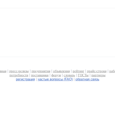
авная
|
пресс-релизы
|
предприятия
|
объявления
|
рейтинг
|
прайс-строки
|
раб
потребности
|
поставщики
|
форум
|
словарь
|
ГОСТы
|
партнеры
регистрация
|
частые вопросы (FAQ)
|
обратная связь