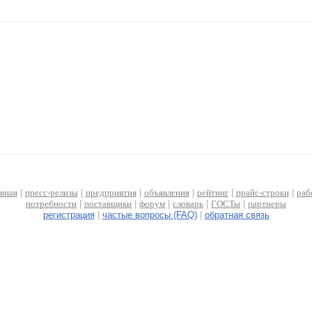
авная
|
пресс-релизы
|
предприятия
|
объявления
|
рейтинг
|
прайс-строки
|
раб
потребности
|
поставщики
|
форум
|
словарь
|
ГОСТы
|
партнеры
регистрация
|
частые вопросы (FAQ)
|
обратная связь