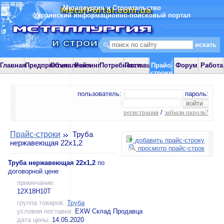
Металлургия и Строительство
Украинский информационно-поисковый портал
Главная
Предприятия
Объявления
Рейтинг
Потребности
Поставщики
Прайс-
Форум
Работа
строки
пользователь:
пароль:
регистрация
/
забыли пароль?
Прайс-строки
Труба
добавить прайс-строку
нержавеющая 22х1,2
просмотр прайс-строк
Труба нержавеющая 22х1,2
по
договорной цене
примечание:
12Х18Н10Т
группа товаров:
Труба
условия поставки:
EXW Склад Продавца
дата цены:
14.05.2020