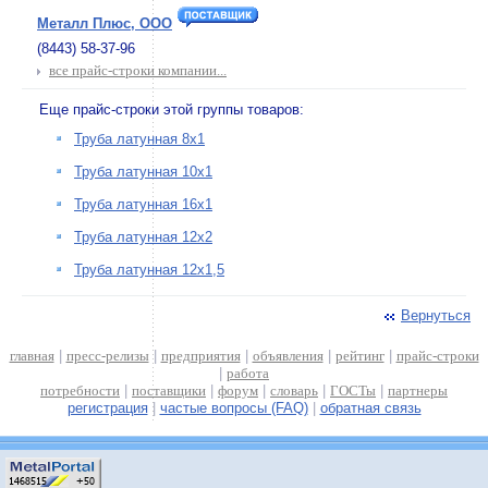
Металл Плюс, ООО
(8443) 58-37-96
все прайс-строки компании...
Еще прайс-строки этой группы товаров:
Труба латунная 8х1
Труба латунная 10х1
Труба латунная 16х1
Труба латунная 12х2
Труба латунная 12х1,5
Вернуться
главная
|
пресс-релизы
|
предприятия
|
объявления
|
рейтинг
|
прайс-строки
|
работа
потребности
|
поставщики
|
форум
|
словарь
|
ГОСТы
|
партнеры
регистрация
|
частые вопросы (FAQ)
|
обратная связь