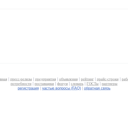
авная
|
пресс-релизы
|
предприятия
|
объявления
|
рейтинг
|
прайс-строки
|
раб
потребности
|
поставщики
|
форум
|
словарь
|
ГОСТы
|
партнеры
регистрация
|
частые вопросы (FAQ)
|
обратная связь