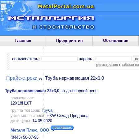
Главная
Предприятия
Объявления
пользователь:
пароль:
регистрация
/
забыли п
Прайс-строки
Труба нержавеющая 22х3,0
Труба нержавеющая 22х3,0
по договорной цене
примечание:
12Х18Н10Т
группа товаров:
Труба
условия поставки:
EXW Склад Продавца
дата цены:
14.05.2020
Металл Плюс, ООО
(8443) 58-37-96