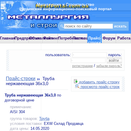
Металлургия и Строительство
Украинский информационно-поисковый портал
Главная
Предприятия
Объявления
Рейтинг
Потребности
Поставщики
Прайс-
Форум
Работа
строки
пользователь:
пароль:
регистрация
/
забыли пароль?
Прайс-строки
Труба
добавить прайс-строку
нержавеющая 36х3,0
просмотр прайс-строк
Труба нержавеющая 36х3,0
по
договорной цене
примечание:
AISI 304
группа товаров:
Труба
условия поставки:
EXW Склад Продавца
дата цены:
14.05.2020