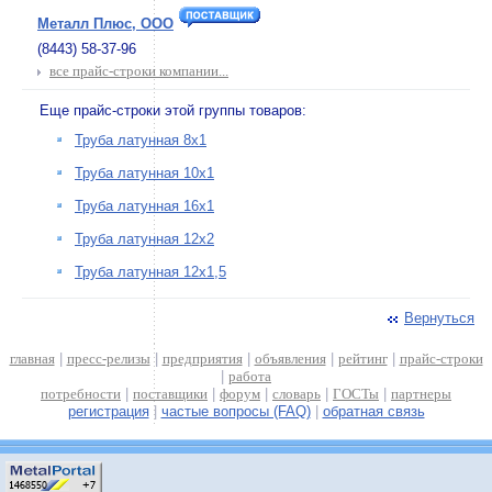
Металл Плюс, ООО
(8443) 58-37-96
все прайс-строки компании...
Еще прайс-строки этой группы товаров:
Труба латунная 8х1
Труба латунная 10х1
Труба латунная 16х1
Труба латунная 12х2
Труба латунная 12х1,5
Вернуться
главная
|
пресс-релизы
|
предприятия
|
объявления
|
рейтинг
|
прайс-строки
|
работа
потребности
|
поставщики
|
форум
|
словарь
|
ГОСТы
|
партнеры
регистрация
|
частые вопросы (FAQ)
|
обратная связь