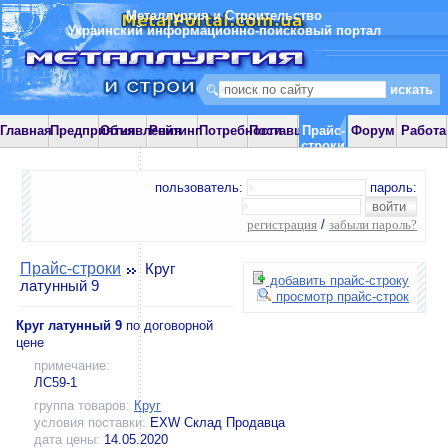
Металлургия и Строительство
Украинский информационно-поисковый портал
Главная
Предприятия
Объявления
Рейтинг
Потребности
Поставщики
Прайс-
Форум
Работа
строки
пользователь:
пароль:
регистрация
/
забыли пароль?
Прайс-строки
Круг
добавить прайс-строку
латунный 9
просмотр прайс-строк
Круг латунный 9
по договорной
цене
примечание:
ЛС59-1
группа товаров:
Круг
условия поставки:
EXW Склад Продавца
дата цены:
14.05.2020