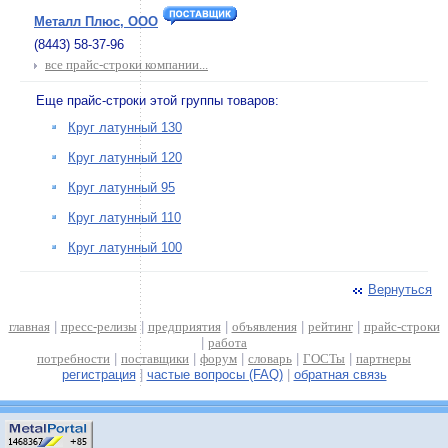
Металл Плюс, ООО
(8443) 58-37-96
все прайс-строки компании...
Еще прайс-строки этой группы товаров:
Круг латунный 130
Круг латунный 120
Круг латунный 95
Круг латунный 110
Круг латунный 100
Вернуться
главная
|
пресс-релизы
|
предприятия
|
объявления
|
рейтинг
|
прайс-строки
|
работа
потребности
|
поставщики
|
форум
|
словарь
|
ГОСТы
|
партнеры
регистрация
|
частые вопросы (FAQ)
|
обратная связь