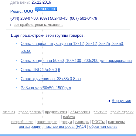
дата цены:
26.12.2016
Реміс, ООО
(044) 239-07-30, (097) 502-40-43, (067) 501-04-79
все прайс-строки компании...
Еще прайс-строки этой группы товаров:
Сетка сварная штукатурная 12х12, 25х12, 25х25, 25х50,
50х50
Сетка кладочная 50х50, 100х100, 200х200 для армирования
Сетка ПВС 17х40х0,6
Сетка крученая оц. 38х38х0,8 оц
Рабица чер 50х50 -1500рул
Вернуться
главная
|
пресс-релизы
|
предприятия
|
объявления
|
рейтинг
|
прайс-строки
|
работа
потребности
|
поставщики
|
форум
|
словарь
|
ГОСТы
|
партнеры
регистрация
|
частые вопросы (FAQ)
|
обратная связь