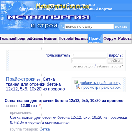
Металлургия и Строительство
Украинский информационно-поисковый портал
Главная
Предприятия
Объявления
Рейтинг
Потребности
Поставщики
Прайс-
Форум
Работа
строки
пользователь:
пароль:
регистрация
/
забыли пароль?
Прайс-строки
Сетка
добавить прайс-строку
тканая для отсечки бетона
просмотр прайс-строк
12х12, 5х5, 10х20 из проволо
Сетка тканая для отсечки бетона 12х12, 5х5, 10х20 из проволо
по цене:
12.00
грн.
*
примечание:
Сетка тканая для отсечки бетона 12х12, 5х5, 10х20 из проволоки
0,7-2,0мм черная и оцинкованная
группа товаров:
Сетка