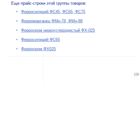
Еще прайс-строки этой группы товаров:
Ферросилиций ФС45, ФС65, ФС75
Ферромарганец ФМн-78, ФМн-88
Феррохром низкоуглеродистый ФХ-025
Ферросилиций ФС65
Феррохром ФХ025
гл