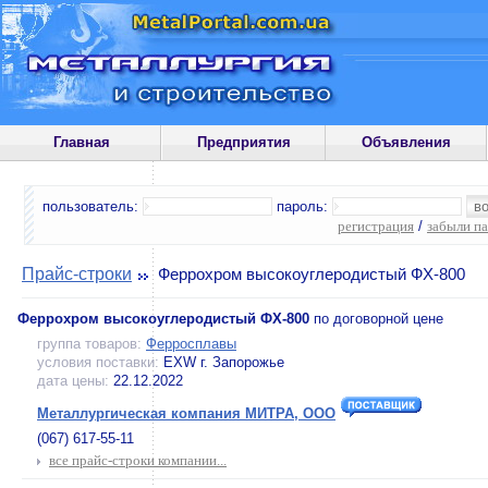
Главная
Предприятия
Объявления
пользователь:
пароль:
регистрация
/
забыли п
Прайс-строки
Феррохром высокоуглеродистый ФХ-800
Феррохром высокоуглеродистый ФХ-800
по договорной цене
группа товаров:
Ферросплавы
условия поставки:
EXW г. Запорожье
дата цены:
22.12.2022
Металлургическая компания МИТРА, ООО
(067) 617-55-11
все прайс-строки компании...