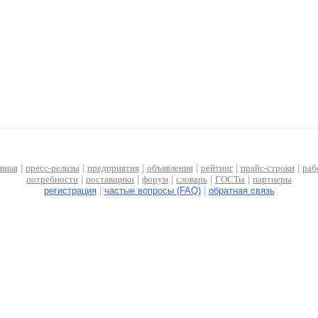
авная
|
пресс-релизы
|
предприятия
|
объявления
|
рейтинг
|
прайс-строки
|
раб
потребности
|
поставщики
|
форум
|
словарь
|
ГОСТы
|
партнеры
регистрация
|
частые вопросы (FAQ)
|
обратная связь