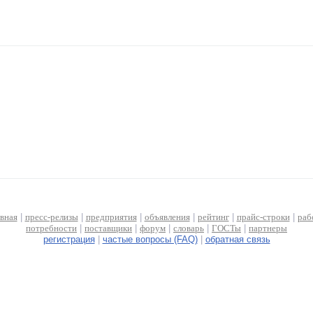
авная
|
пресс-релизы
|
предприятия
|
объявления
|
рейтинг
|
прайс-строки
|
раб
потребности
|
поставщики
|
форум
|
словарь
|
ГОСТы
|
партнеры
регистрация
|
частые вопросы (FAQ)
|
обратная связь