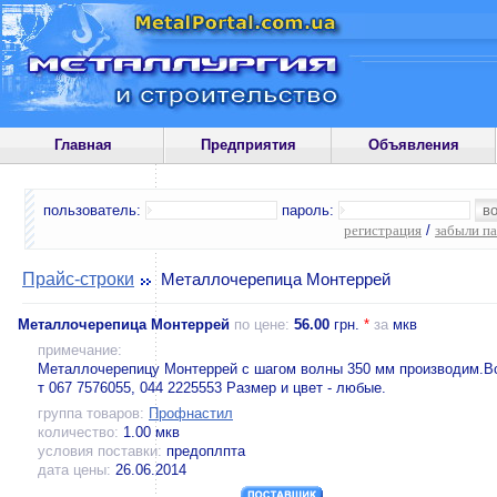
Главная
Предприятия
Объявления
пользователь:
пароль:
регистрация
/
забыли п
Прайс-строки
Металлочерепица Монтеррей
Металлочерепица Монтеррей
по цене:
56.00
грн.
*
за
мкв
примечание:
Металлочерепицу Монтеррей с шагом волны 350 мм производим.В
т 067 7576055, 044 2225553 Размер и цвет - любые.
группа товаров:
Профнастил
количество:
1.00 мкв
условия поставки:
предоплпта
дата цены:
26.06.2014