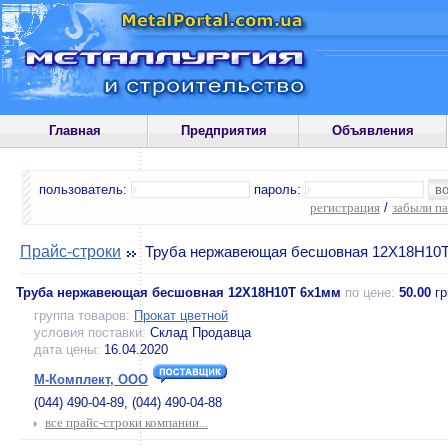
Главная
Предприятия
Объявления
пользователь:
пароль:
регистрация
/
забыли п
Прайс-строки
Труба нержавеющая бесшовная 12Х18Н10
Труба нержавеющая бесшовная 12Х18Н10Т 6х1мм
по цене:
50.00
гр
группа товаров:
Прокат цветной
условия поставки:
Склад Продавца
дата цены:
16.04.2020
М-Комплект, ООО
(044) 490-04-89, (044) 490-04-88
все прайс-строки компании...