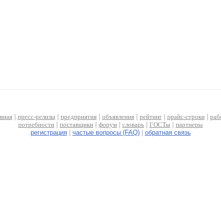
авная
|
пресс-релизы
|
предприятия
|
объявления
|
рейтинг
|
прайс-строки
|
раб
потребности
|
поставщики
|
форум
|
словарь
|
ГОСТы
|
партнеры
регистрация
|
частые вопросы (FAQ)
|
обратная связь