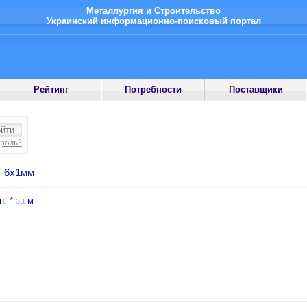
Металлургия и Строительство
Украинский информационно-поисковый портал
Рейтинг
Потребности
Поставщики
ароль?
Т 6х1мм
н.
*
за
м