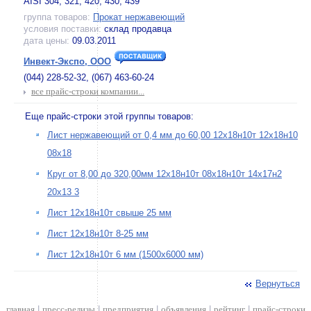
AISI 304, 321, 420, 430, 439
группа товаров:
Прокат нержавеющий
условия поставки:
склад продавца
дата цены:
09.03.2011
Инвект-Экспо, ООО
(044) 228-52-32, (067) 463-60-24
все прайс-строки компании...
Еще прайс-строки этой группы товаров:
Лист нержавеющий от 0,4 мм до 60,00 12х18н10т 12х18н10
08х18
Круг от 8,00 до 320,00мм 12х18н10т 08х18н10т 14х17н2
20х13 3
Лист 12х18н10т свыше 25 мм
Лист 12х18н10т 8-25 мм
Лист 12х18н10т 6 мм (1500х6000 мм)
Вернуться
главная
|
пресс-релизы
|
предприятия
|
объявления
|
рейтинг
|
прайс-строки