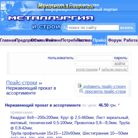
Металлургия и Строительство
Украинский информационно-поисковый портал
Главная
Предприятия
Объявления
Рейтинг
Потребности
Поставщики
Прайс-
Форум
Работа
строки
пользователь:
пароль:
регистрация
/
забыли пароль?
Прайс-строки
добавить прайс-строку
Нержавеющий прокат в
просмотр прайс-строк
ассортименте
Нержавеющий прокат в ассортименте
по цене:
46.50
грн.
*
примечание:
Квадрат 8х8—200х200мм; Круг ф 2,5-460мм; Лист зеркальный,
матовый, технический 0,5-100мм; Проволока 0,8—8,0мм; Труба
ф 0,8-42мм;
Труба профильная 15х15—120х60мм; Шестигранник 10—50мм