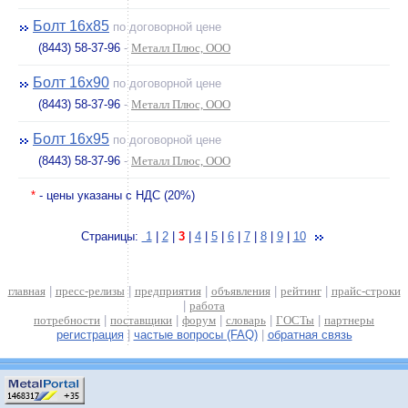
Болт 16х85
по договорной цене
(8443) 58-37-96
-
Металл Плюс, ООО
Болт 16х90
по договорной цене
(8443) 58-37-96
-
Металл Плюс, ООО
Болт 16х95
по договорной цене
(8443) 58-37-96
-
Металл Плюс, ООО
*
- цены указаны с НДС (20%)
Страницы:
1
|
2
|
3
|
4
|
5
|
6
|
7
|
8
|
9
|
10
главная
|
пресс-релизы
|
предприятия
|
объявления
|
рейтинг
|
прайс-строки
|
работа
потребности
|
поставщики
|
форум
|
словарь
|
ГОСТы
|
партнеры
регистрация
|
частые вопросы (FAQ)
|
обратная связь