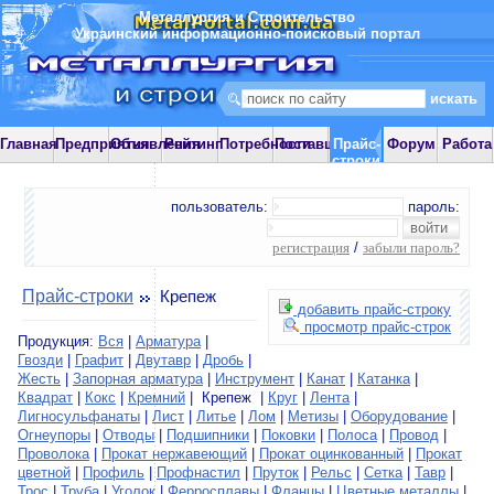
Металлургия и Строительство
Украинский информационно-поисковый портал
Главная
Предприятия
Объявления
Рейтинг
Потребности
Поставщики
Прайс-
Форум
Работа
строки
пользователь:
пароль:
регистрация
/
забыли пароль?
Прайс-строки
Крепеж
добавить прайс-строку
просмотр прайс-строк
Продукция:
Вся
|
Арматура
|
Гвозди
|
Графит
|
Двутавр
|
Дробь
|
Жесть
|
Запорная арматура
|
Инструмент
|
Канат
|
Катанка
|
Квадрат
|
Кокс
|
Кремний
| Крепеж |
Круг
|
Лента
|
Лигносульфанаты
|
Лист
|
Литье
|
Лом
|
Метизы
|
Оборудование
|
Огнеупоры
|
Отводы
|
Подшипники
|
Поковки
|
Полоса
|
Провод
|
Проволока
|
Прокат нержавеющий
|
Прокат оцинкованный
|
Прокат
цветной
|
Профиль
|
Профнастил
|
Пруток
|
Рельс
|
Сетка
|
Тавр
|
Трос
|
Труба
|
Уголок
|
Ферросплавы
|
Фланцы
|
Цветные металлы
|