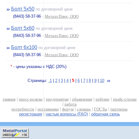
Болт 5х50
по договорной цене
(8443) 58-37-96
-
Металл Плюс, ООО
Болт 5х60
по договорной цене
(8443) 58-37-96
-
Металл Плюс, ООО
Болт 6х100
по договорной цене
(8443) 58-37-96
-
Металл Плюс, ООО
*
- цены указаны с НДС (20%)
Страницы:
1
|
2
|
3
|
4
|
5
|
6
|
7
|
8
|
9
|
10
главная
|
пресс-релизы
|
предприятия
|
объявления
|
рейтинг
|
прайс-строки
|
работа
потребности
|
поставщики
|
форум
|
словарь
|
ГОСТы
|
партнеры
регистрация
|
частые вопросы (FAQ)
|
обратная связь