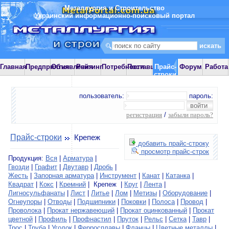
Металлургия и Строительство
Украинский информационно-поисковый портал
Главная
Предприятия
Объявления
Рейтинг
Потребности
Поставщики
Прайс-
Форум
Работа
строки
пользователь:
пароль:
регистрация
/
забыли пароль?
Прайс-строки
Крепеж
добавить прайс-строку
просмотр прайс-строк
Продукция:
Вся
|
Арматура
|
Гвозди
|
Графит
|
Двутавр
|
Дробь
|
Жесть
|
Запорная арматура
|
Инструмент
|
Канат
|
Катанка
|
Квадрат
|
Кокс
|
Кремний
| Крепеж |
Круг
|
Лента
|
Лигносульфанаты
|
Лист
|
Литье
|
Лом
|
Метизы
|
Оборудование
|
Огнеупоры
|
Отводы
|
Подшипники
|
Поковки
|
Полоса
|
Провод
|
Проволока
|
Прокат нержавеющий
|
Прокат оцинкованный
|
Прокат
цветной
|
Профиль
|
Профнастил
|
Пруток
|
Рельс
|
Сетка
|
Тавр
|
Трос
|
Труба
|
Уголок
|
Ферросплавы
|
Фланцы
|
Цветные металлы
|