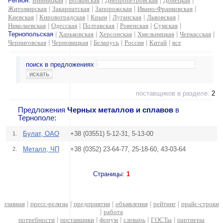
Регион:
Винницкая
|
Волынская
|
Днепропетровская
|
Донецкая
|
Житомирская
|
Закарпатская
|
Запорожская
|
Ивано-Франковская
|
Киевская
|
Кировоградская
|
Крым
|
Луганская
|
Львовская
|
Николаевская
|
Одесская
|
Полтавская
|
Ровенская
|
Сумская
|
Тернопольская
|
Харьковская
|
Херсонская
|
Хмельницкая
|
Черкасская
|
Черниговская
|
Черновицкая
|
Беларусь
|
Россия
|
Китай
|
все
поиск в предложениях
поставщиков в разделе:
2
Предложения
Черных металлов и сплавов
в
Тернополе:
Булат, ОАО
+38 (03551) 5-12-31, 5-13-00
1.
Металл, ЧП
+38 (0352) 23-64-77, 25-18-60, 43-03-64
2.
Страницы:
1
главная
|
пресс-релизы
|
предприятия
|
объявления
|
рейтинг
|
прайс-строки
|
работа
потребности
|
поставщики
|
форум
|
словарь
|
ГОСТы
|
партнеры