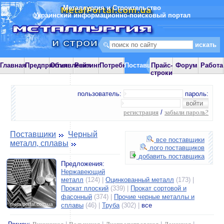
Металлургия и Строительство
Украинский информационно-поисковый портал
Главная
Предприятия
Объявления
Рейтинг
Потребности
Поставщики
Прайс-
Форум
Работа
строки
пользователь:
пароль:
регистрация
/
забыли пароль?
Поставщики
Черный
все поставщики
металл, сплавы
лого поставщиков
добавить поставщика
Предложения:
Нержавеющий
металл
(124) |
Оцинкованный металл
(173) |
Прокат плоский
(339) |
Прокат сортовой и
фасонный
(374) |
Прочие черные металлы и
сплавы
(46) |
Труба
(302) |
все