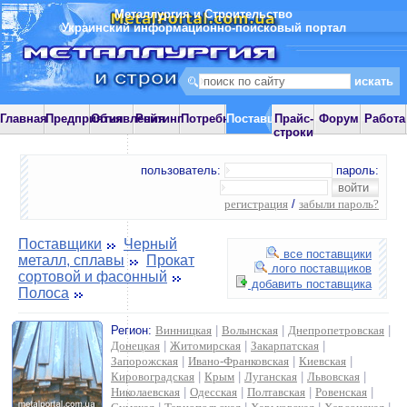
Металлургия и Строительство
Украинский информационно-поисковый портал
Главная
Предприятия
Объявления
Рейтинг
Потребности
Поставщики
Прайс-
Форум
Работа
строки
пользователь:
пароль:
регистрация
/
забыли пароль?
Поставщики
Черный
все поставщики
металл, сплавы
Прокат
лого поставщиков
сортовой и фасонный
добавить поставщика
Полоса
Регион:
Винницкая
|
Волынская
|
Днепропетровская
|
Донецкая
|
Житомирская
|
Закарпатская
|
Запорожская
|
Ивано-Франковская
|
Киевская
|
Кировоградская
|
Крым
|
Луганская
|
Львовская
|
Николаевская
|
Одесская
|
Полтавская
|
Ровенская
|