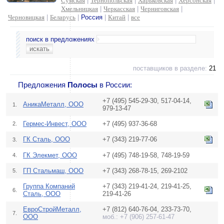
Сумская
|
Тернопольская
|
Харьковская
|
Херсонская
|
Хмельницкая
|
Черкасская
|
Черниговская
|
Черновицкая
|
Беларусь
|
Россия
|
Китай
|
все
поиск в предложениях
поставщиков в разделе:
21
Предложения
Полосы
в России:
+7 (495) 545-29-30, 517-04-14,
АникаМеталл, ООО
1.
979-13-47
Гермес-Инвест, ООО
+7 (495) 937-36-68
2.
ГК Сталь, ООО
+7 (343) 219-77-06
3.
ГК Элекмет, ООО
+7 (495) 748-19-58, 748-19-59
4.
ГП Стальмаш, ООО
+7 (343) 268-78-15, 269-2102
5.
Группа Компаний
+7 (343) 219-41-24, 219-41-25,
6.
Сталь, ООО
219-41-26
ЕвроСтройМеталл,
+7 (812) 640-76-04, 233-73-70,
7.
ООО
моб.: +7 (906) 257-61-47