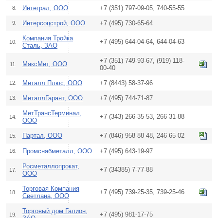
Интеграл, ООО
+7 (351) 797-09-05, 740-55-55
8.
Интерсоцстрой, ООО
+7 (495) 730-65-64
9.
Компания Тройка
+7 (495) 644-04-64, 644-04-63
10.
Сталь, ЗАО
+7 (351) 749-93-67, (919) 118-
МаксМет, ООО
11.
00-40
Металл Плюс, ООО
+7 (8443) 58-37-96
12.
МеталлГарант, ООО
+7 (495) 744-71-87
13.
МетТрансТерминал,
+7 (343) 266-35-53, 266-31-88
14.
ООО
Партал, ООО
+7 (846) 958-88-48, 246-65-02
15.
Промснабметалл, ООО
+7 (495) 643-19-97
16.
Росметаллопрокат,
+7 (34385) 7-77-88
17.
ООО
Торговая Компания
+7 (495) 739-25-35, 739-25-46
18.
Светлана, ООО
Торговый дом Галион,
+7 (495) 981-17-75
19.