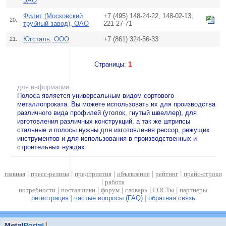
ЗАО
Филит (Московский
+7 (495) 148-24-22, 148-02-13,
20.
трубный завод), ОАО
221-27-71
Югсталь, ООО
+7 (861) 324-56-33
21.
Страницы:
1
для информации:
Полоса является универсальным видом сортового
металлопроката. Вы можете использовать их для производства
различного вида профилей (уголок, гнутый швеллер), для
изготовления различных конструкций, а так же штрипсы
стальные и полосы нужны для изготовления рессор, режущих
инструментов и для использования в производственных и
строительных нуждах.
главная
|
пресс-релизы
|
предприятия
|
объявления
|
рейтинг
|
прайс-строки
|
работа
потребности
|
поставщики
|
форум
|
словарь
|
ГОСТы
|
партнеры
регистрация
|
частые вопросы (FAQ)
|
обратная связь